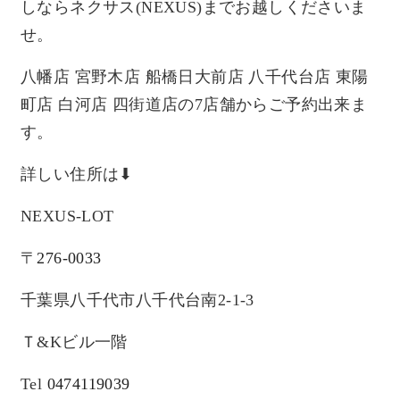
しならネクサス
(NEXUS)
までお越しくださいま
せ。
八幡店
宮野木店
船橋日大前店
八千代台店
東陽
町店
白河店
四街道店の
7
店舗からご予約出来ま
す。
詳しい住所は
⬇︎
NEXUS-LOT
〒
276-0033
千葉県八千代市八千代台南
2-1-3
Ｔ
&K
ビル一階
Tel
0474119039