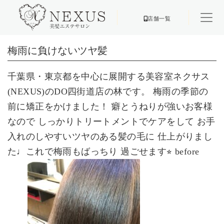
店舗一覧
梅雨に負けないツヤ髪
千葉県・東京都を中心に展開する美容室ネクサス
(NEXUS)
のDO四街道店の林です。
梅雨の季節の
前に矯正をかけました！
癖とうねりが強いお客様
なので
しっかりトリートメントでケアをして
お手
入れのしやすいツヤのある髪の毛に
仕上がりまし
た♩これで梅雨もばっちり
過ごせます
⭐︎
before