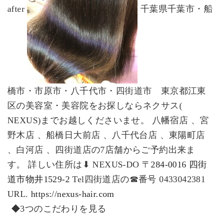
after
千葉県千葉市・船
橋市・市原市・八千代市・四街道市 東京都江東
区の美容室・美容院をお探しならネクサス(
NEXUS)までお越しくださいませ。
八幡宿店 、宮
野木店 、船橋日大前店 、八千代台店 、東陽町店
、白河店 、四街道店の7店舗からご予約出来ま
す。
詳しい住所は⬇︎
NEXUS-DO
〒
284-0016 四街
道市物井1529-2
Tel四街道店
の☎︎番号
0433042381
URL.
https://nexus-hair.com
◆
3
つのこだわりを見る