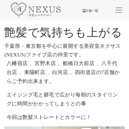
店舗一覧
艶髪で気持ちも上がる
千葉県・東京都を中心に展開する美容室ネクサス
(NEXUS)
フ
ァイブ店の仲里です。
八幡宿店 、宮野木店 、船橋日大前店 、八千代
台店 、東陽町店 、白河店 、四街道店の7店舗か
らご予約出来ます。
エイジング毛と癖毛で広がり毎朝のスタイリン
グに時間がかかって
しまうとの事
今回は艶髪ストレートとカラーに！