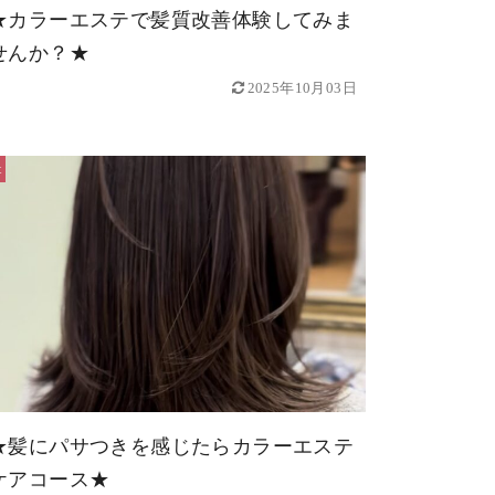
★カラーエステで髪質改善体験してみま
せんか？★
2025年10月03日
t
★髪にパサつきを感じたらカラーエステ
ケアコース★